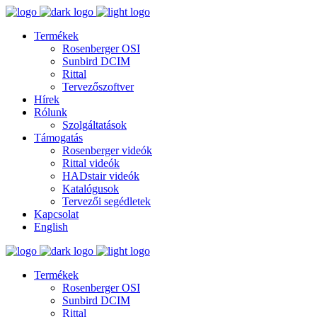
Termékek
Rosenberger OSI
Sunbird DCIM
Rittal
Tervezőszoftver
Hírek
Rólunk
Szolgáltatások
Támogatás
Rosenberger videók
Rittal videók
HADstair videók
Katalógusok
Tervezői segédletek
Kapcsolat
English
Termékek
Rosenberger OSI
Sunbird DCIM
Rittal