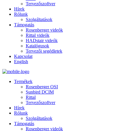
Tervezőszoftver
Hírek
Rólunk
Szolgáltatások
Támogatás
Rosenberger videók
Rittal videók
HADstair videók
Katalógusok
Tervezői segédletek
Kapcsolat
English
Termékek
Rosenberger OSI
Sunbird DCIM
Rittal
Tervezőszoftver
Hírek
Rólunk
Szolgáltatások
Támogatás
Rosenberger videók