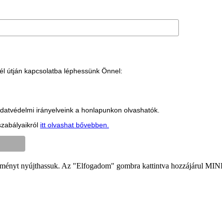
él útján kapcsolatba léphessünk Önnel:
. Adatvédelmi irányelveink a honlapunkon olvashatók.
szabályaikról
itt olvashat bővebben.
élményt nyújthassuk. Az "Elfogadom" gombra kattintva hozzájárul MIN